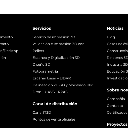
Servicios
Noticias
lamento
Servicio de impresión 3D
Blog
rmato
Validación e Impresión 3D con
Casos de éx
ón/Desktop
Pellets
Construcci
ción
Escaneo y Digitalización 3D
Rincones 3
Diseño 3D
Industria 3
Fotogrametría
Educación 
Escáner Láser – LIDAR
Investigaci
Delineación 2D-3D y Modelado BIM
Sobre nos
Dron – UAVS – RPAS
Compañia
Canal de distribución
Contacto
Canal IT3D
Certificados
Puntos de venta oficiales
Proyectos