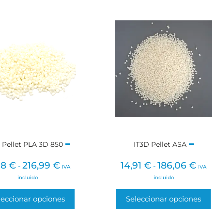
 Pellet PLA 3D 850
IT3D Pellet ASA
38
€
216,99
€
14,91
€
186,06
€
-
-
IVA
IVA
incluido
incluido
leccionar opciones
Seleccionar opciones