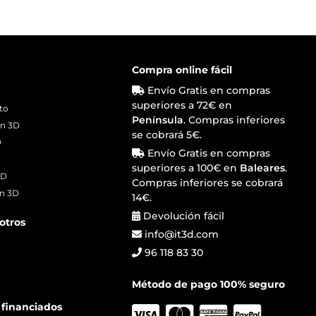
Compra online fácil
Envío Gratis en compras
superiores a 72€ en
ito
Península
. Compras inferiores
ón 3D
se cobrará 5€.
D
Envío Gratis en compras
D
superiores a 100€ en
Baleares
.
3D
Compras inferiores se cobrará
ón 3D
14€.
Devolución fácil
otros
info@it3d.com
96 118 83 30
Método de pago 100% seguro
 financiados