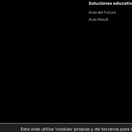
Soluciones educati
Aula del Futuro
Aula AtecA
© 2026
IT3D Technology
, S.L. Todos los derechos reservados
Esta web utiliza 'cookies' propias y de terceros para me