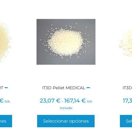
RT
IT3D Pellet MEDICAL
IT3D
€
23,07
€
167,14
€
17,
-
IVA
IVA
incluido
nes
Seleccionar opciones
Se