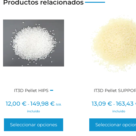
Productos relacionados
IT3D Pellet HIPS
IT3D Pellet SUPPO
12,00
€
149,98
€
13,09
€
163,43
-
-
IVA
incluido
incluido
Seleccionar opciones
Seleccionar opcio