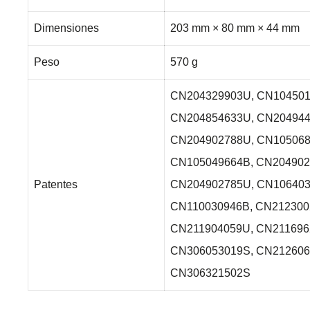
Dimensiones
203 mm × 80 mm × 44 mm
Peso
570 g
CN204329903U, CN104501
CN204854633U, CN204944
CN204902788U, CN105068
CN105049664B, CN204902
Patentes
CN204902785U, CN106403
CN110030946B, CN212300
CN211904059U, CN211696
CN306053019S, CN212606
CN306321502S