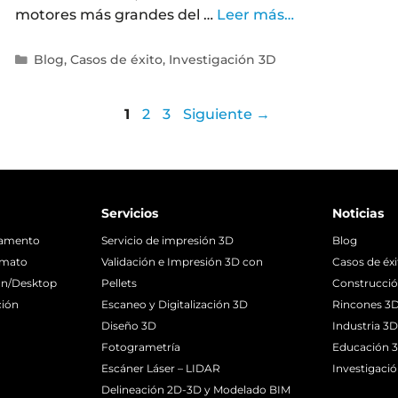
motores más grandes del …
Leer más…
Blog
,
Casos de éxito
,
Investigación 3D
1
2
3
Siguiente
→
Servicios
Noticias
lamento
Servicio de impresión 3D
Blog
rmato
Validación e Impresión 3D con
Casos de éx
ón/Desktop
Pellets
Construcci
ción
Escaneo y Digitalización 3D
Rincones 3
Diseño 3D
Industria 3
Fotogrametría
Educación 
Escáner Láser – LIDAR
Investigaci
Delineación 2D-3D y Modelado BIM