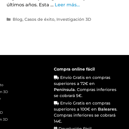
últimos años. Esta …
Leer más…
Blog
,
Casos de éxito
,
Investigación 3D
Compra online fácil
Envío Gratis en compras
superiores a 72€ en
ito
Península
. Compras inferiores
ón 3D
se cobrará 5€.
D
Envío Gratis en compras
D
superiores a 100€ en
Baleares
.
3D
Compras inferiores se cobrará
ón 3D
14€.
Devolución fácil