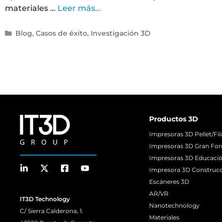
materiales …
Leer más…
Blog
,
Casos de éxito
,
Investigación 3D
Productos 3D
Impresoras 3D Pellet/Fi
Impresoras 3D Gran Fo
Impresoras 3D Educaci
Impresora 3D Construc
Escáneres 3D
AR/VR
IT3D Technology
Nanotechnology
C/ Sierra Calderona, 1.
Materiales