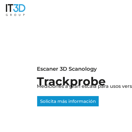
Escaner 3D Scanology
Trackprobe
Mediciones a gran escala para usos vers
Solicita más información