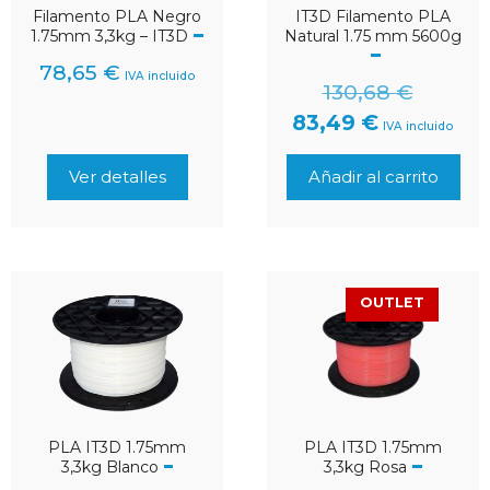
Filamento PLA Negro
IT3D Filamento PLA
1.75mm 3,3kg – IT3D
Natural 1.75 mm 5600g
78,65
€
IVA incluido
130,68
€
83,49
€
IVA incluido
Ver detalles
Añadir al carrito
OUTLET
PLA IT3D 1.75mm
PLA IT3D 1.75mm
3,3kg Blanco
3,3kg Rosa