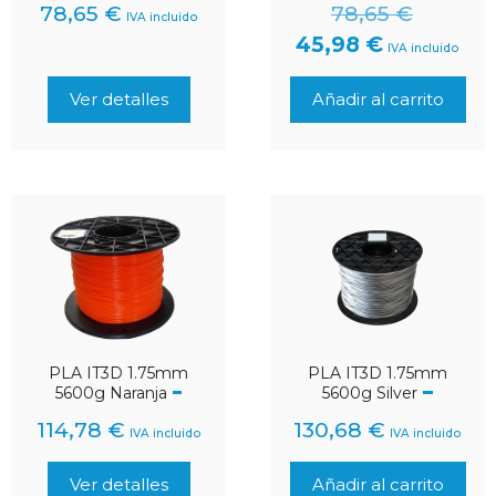
78,65
€
78,65
€
IVA incluido
45,98
€
IVA incluido
Ver detalles
Añadir al carrito
PLA IT3D 1.75mm
PLA IT3D 1.75mm
5600g Naranja
5600g Silver
114,78
€
130,68
€
IVA incluido
IVA incluido
Ver detalles
Añadir al carrito