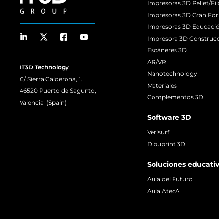
Impresoras 3D Pellet/Fi
Impresoras 3D Gran Fo
Impresoras 3D Educaci
Impresora 3D Construc
Escáneres 3D
AR/VR
IT3D Technology
Nanotechnology
C/ Sierra Calderona, 1.
Materiales
46520 Puerto de Sagunto,
Complementos 3D
Valencia, (Spain)
Software 3D
Verisurf
Dibuprint 3D
Soluciones educati
Aula del Futuro
Aula AtecA