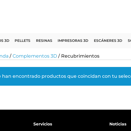
OS 3D
PELLETS
RESINAS
IMPRESORAS 3D
ESCÁNERES 3D
S
enda
/
Complementos 3D
/ Recubrimientos
e han encontrado productos que coincidan con tu selec
Servicios
Noticias