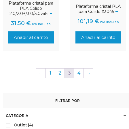
Plataforma cristal para
Plataforma cristal PLA
PLA Colido
para Colido X3045
2.0/2.0+/3.0/3.0wiFi
101,19
€
31,50
€
IVA incluido
IVA incluido
Añadir al carrito
Añadir al carrito
←
1
2
3
4
→
FILTRAR POR
CATEGORIA
Outlet
(4)