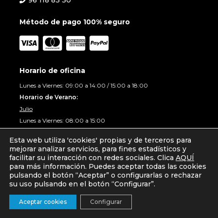
96 118 83 30
Método de pago 100% seguro
Horario de oficina
Lunes a Viernes: 09:00 a 14:00 / 15:00 a 18:00
Horario de Verano:
Julio
Lunes a Viernes: 08:00 a 15:00
Agosto
Esta web utiliza 'cookies' propias y de terceros para
09:00 a 14:30
mejorar analizar servicios, para fines estadísticos y
La empresa permanecerá cerrada del 10 al 16.
facilitar su interacción con redes sociales. Clica
AQUÍ
para más información. Puedes aceptar todas las cookies
pulsando el botón “Aceptar” o configurarlas o rechazar
* Todos los nombres y marcas son usados como identificación.
su uso pulsando en el botón “Configurar”.
Artículo añadido al carrito.
Finalizar Compra
Aceptar cookies
Configurar
0 artículos -
0,00
€