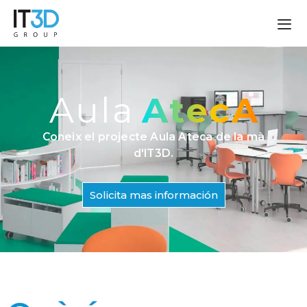
Aula
AtecA
Coneix el projecte Aula Ateca de la mà
d'IT3D.
Solicita mas información