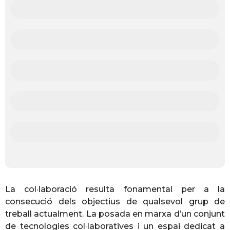
PLM (Cicle de vida del producte)
Wifi - 6
5G - Fibra òptica
Visió artificial
Impacte - Petjada de carboni
La col·laboració resulta fonamental per a la
consecució dels objectius de qualsevol grup de
treball actualment. La posada en marxa d’un conjunt
de tecnologies col·laboratives i un espai dedicat a