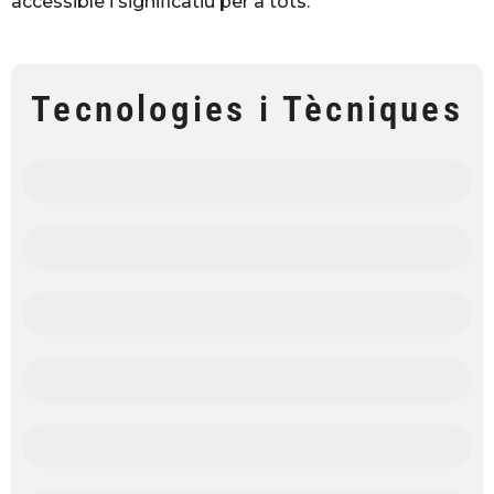
accessible i significatiu per a tots.
Tecnologies i Tècniques
Impressió 3D
Escanejat 3D
Realitat mixta
Connectivitat entre dispositius
Xarxa intel·ligent col·laborativa